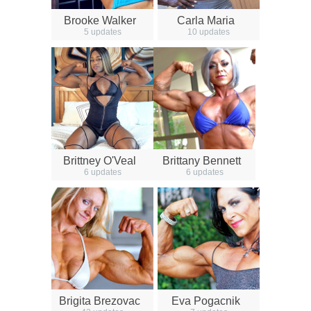
Brooke Walker
Carla Maria
5 updates
10 updates
Brittney O'Veal
Brittany Bennett
6 updates
6 updates
Brigita Brezovac
Eva Pogacnik