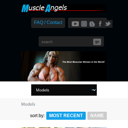
FAQ / Contact
Models
sort by:
MOST RECENT
NAME