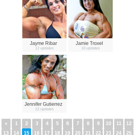
Jayme Ribar
Jamie Troxel
12 updates
10 updates
Jennifer Gutierrez
22 updates
«
1
2
3
4
5
6
7
8
9
10
11
12
13
14
15
16
17
18
19
20
21
22
23
24
25