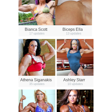
Bianca Scott
Biceps Ella
17 updates
13 updates
Athena Siganakis
Ashley Starr
35 updates
10 updates