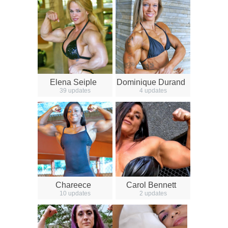
Elena Seiple
Dominique Durand
39 updates
4 updates
Chareece
Carol Bennett
10 updates
2 updates